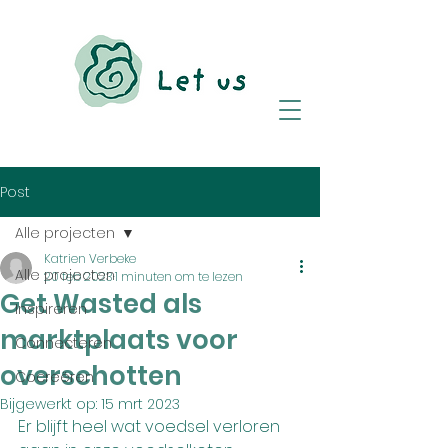
Post
Alle projecten
Katrien Verbeke
Alle projecten
20 feb 2023
1 minuten om te lezen
Get Wasted als
Inspireren
marktplaats voor
Connecteren
overschotten
Cocreëren
Bijgewerkt op:
15 mrt 2023
Er blijft heel wat voedsel verloren 