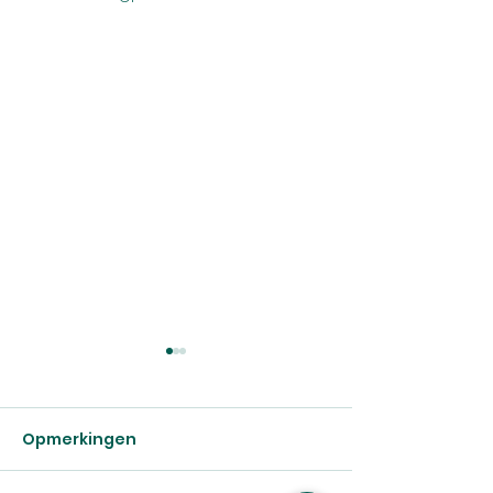
Opmerkingen
Brugge smaa