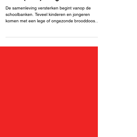
Inspireren
Brood(doos)nodig
De samenleving versterken begint vanop de
schoolbanken. Teveel kinderen en jongeren
komen met een lege of ongezonde brooddoos
naar school.