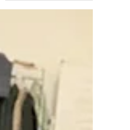
Pot Up brengt diversiteit via nieuwe producten en
unieke verhalen naar de markt en zet in op
ondernemerschap over grenzen heen.